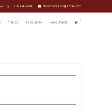
+57 321 4820616
infoestrategico@gmail.com
ook
0
O
TIENDA
MI CUENTA
MIS CURSOS