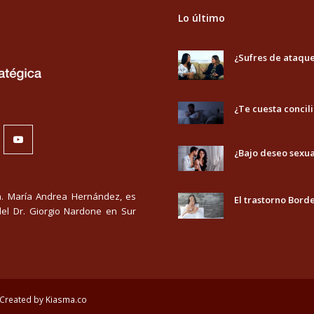
Lo último
¿Sufres de ataqu
¿Te cuesta concili
nkedIn
Youtube
¿Bajo deseo sexua
ra. María Andrea Hernández, es
El trastorno Bord
del Dr. Giorgio Nardone en Sur
Created by
Kiasma.co