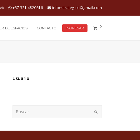
+57 321 4820616
infoestrategico@gmail.com
ook
0
ER DE ESPACIOS
CONTACTO
INGRESAR
Usuario
Buscar
Enviar