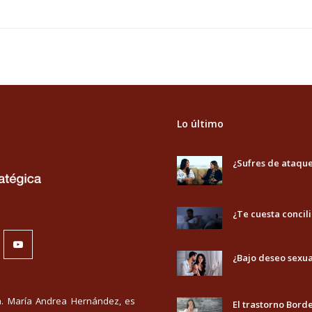
Lo último
¿Sufres de ataqu
¿Te cuesta concili
nkedIn
Youtube
¿Bajo deseo sexua
ra. María Andrea Hernández, es
El trastorno Bord