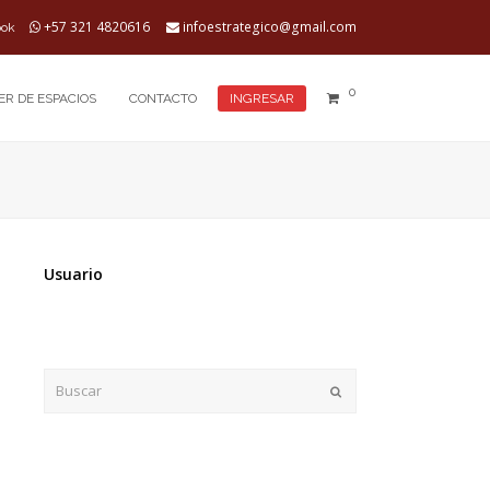
+57 321 4820616
infoestrategico@gmail.com
ook
0
ER DE ESPACIOS
CONTACTO
INGRESAR
Usuario
Buscar
Enviar