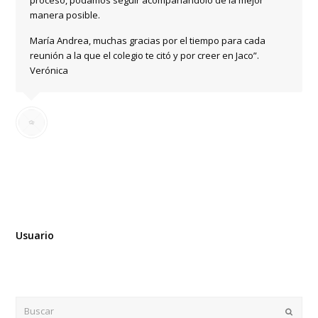
proceso, podamos seguir acompañándolo de la mejor
manera posible.
María Andrea, muchas gracias por el tiempo para cada
reunión a la que el colegio te citó y por creer en Jaco”.
Verónica
Especialidad tratada: En Niños, trabajo con padres -
Terapia Indirecta
Usuario
Buscar
Enviar