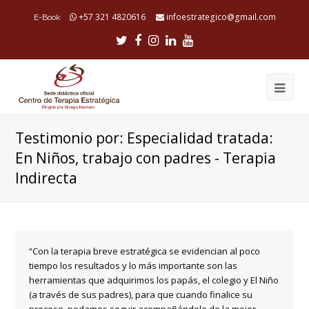
+57 321 4820616
infoestrategico@gmail.com
E-Book
Twitter
Facebook
Instagram
LinkedIn
Youtube
Ope
Mob
Testimonio por: Especialidad tratada:
Me
En Niños, trabajo con padres - Terapia
Indirecta
“Con la terapia breve estratégica se evidencian al poco
tiempo los resultados y lo más importante son las
herramientas que adquirimos los papás, el colegio y El Niño
(a través de sus padres), para que cuando finalice su