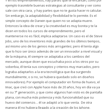
Y en los emprendimientos, hay partes que te encantan, como por
ejemplo trasmitirle buenas estrategias al consultante y ver como
sale con otra cara, y hay partes que no te gusta hacer ni calcular.
Sin embargo, la
adaptabilidad
y
flexibilidad
te lo permite. Es el
simple concepto de Darwin que quien no se adapta muere.
Entonces la idea de crear y la creatividad es muy bonita y te la
dicen en todos los cursos de emprendimiento, pero el
mantenerse no es fácil, implica adaptarse. Un caso es el de Steve
Jobs, uno de los inventores más grandes de los últimos tiempos,
así mismo uno de los genios más arrogantes; pero él tenía algo
que lo hizo ser único además de ser un innovador a nivel visual y
de la máquina, él siempre se adaptaba a los cambios del
mercado, aunque dicen que escuchaba poco a los otros por su
soberbia, él tenía sus conceptos y criterios muy marcados, pero
lograba adaptarlos a la era tecnológica que iba surgiendo
mundialmente, o si no, se hubiera quedado solo en diseños
innovadores). Por ejemplo el computador en forma de huevo, el
Imac, que creó con Apple hace más de 20 años, hoy en día va ya
en su 7ª generación, y que como algunos han visto es de pantalla
plana, con mucha más potencia y más funcionalidad que su
huevo del comienzo… él se adaptó a lo que venía. De otra
manera él no hubiera llegado a la creación de los Iphone.