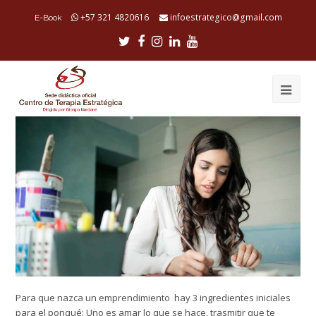
+57 321 4820616
infoestrategico@gmail.com
E-Book
Twitter
Facebook
Instagram
LinkedIn
Youtube
Ope
Mob
Me
Para que nazca un emprendimiento hay 3 ingredientes iniciales
para el ponqué: Uno es amar lo que se hace, trasmitir que te