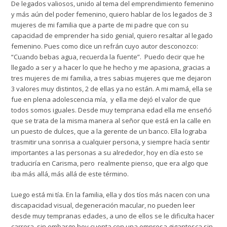
De legados valiosos, unido al tema del emprendimiento femenino
y más aún del poder femenino, quiero hablar de los legados de 3
mujeres de mi familia que a parte de mi
padre
que con su
capacidad de emprender ha sido genial, quiero resaltar al legado
femenino. Pues como dice un refrán cuyo autor desconozco:
“Cuando bebas agua, recuerda la fuente”. Puedo decir que he
llegado a
ser y a hacer
lo que he hecho y me apasiona, gracias a
tres mujeres de mi familia, a tres sabias mujeres que me dejaron
3 valores muy distintos, 2 de ellas ya no están. A mi
mamá
, ella se
fue en plena adolescencia mía, y ella me dejó el valor de que
todos somos iguales. Desde muy temprana edad ella me enseñó
que se trata de la misma manera al señor que está en la calle en
un puesto de dulces, que a la gerente de un banco. Ella lograba
trasmitir una sonrisa a cualquier persona, y siempre hacía sentir
importantes a las personas a su alrededor, hoy en día esto se
traduciría en Carisma, pero realmente pienso, que era algo que
iba más allá, más allá de este término.
Luego está mi tía. En la familia, ella y dos tíos más nacen con una
discapacidad visual, degeneración macular, no pueden leer
desde muy tempranas edades, a uno de ellos se le dificulta hacer
carrera, sin embargo hoy cuenta con una empresa gigantesca sin